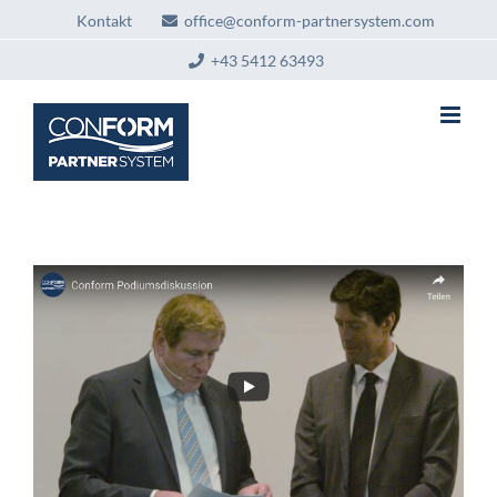
Zum
Kontakt
office@conform-partnersystem.com
Inhalt
springen
+43 5412 63493
Podiumsdiskussion zum Thema
„Herzenssache Kunde in der
Badbranche“