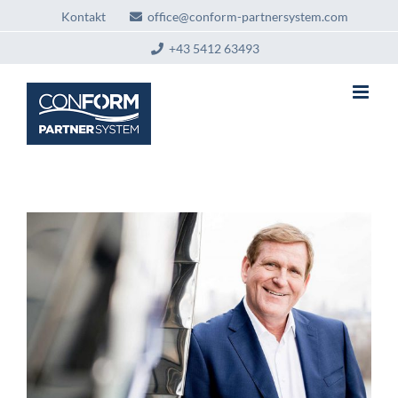
Zum
Kontakt
office@conform-partnersystem.com
Inhalt
springen
+43 5412 63493
Das Ende des Fachkräftemangels in
der SHK-Branche